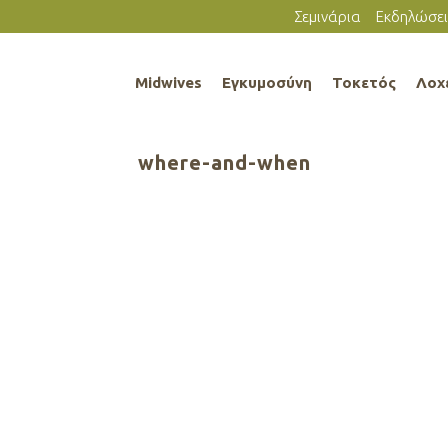
Σεμινάρια
Εκδηλώσει
Midwives
Εγκυμοσύνη
Τοκετός
Λοχ
where-and-when