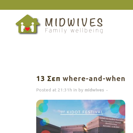
13 Σεπ
where-and-when
Posted at 21:31h
in
by
midwives