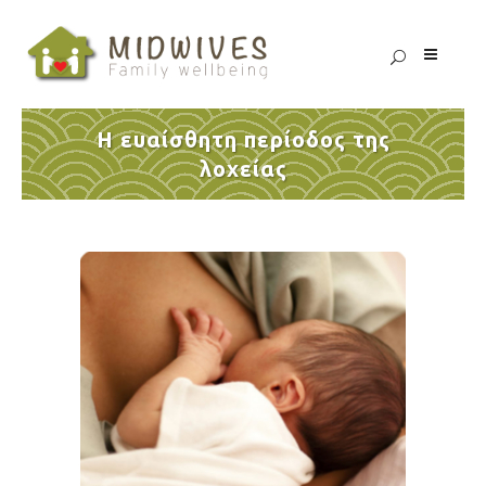
H ευαίσθητη περίοδος της
λοχείας