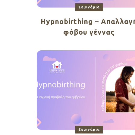
Σεμινάρια
Hypnobirthing – Aπαλλαγ
φόβου γέννας
Σεμινάρια