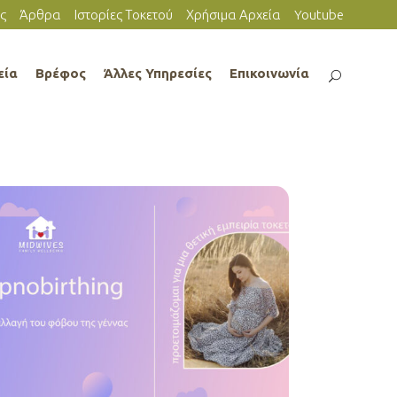
ς
Άρθρα
Ιστορίες Τοκετού
Χρήσιμα Αρχεία
Youtube
εία
Βρέφος
Άλλες Υπηρεσίες
Επικοινωνία