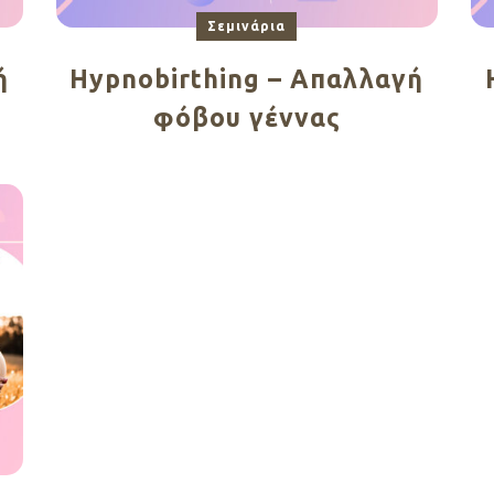
Σεμινάρια
ή
Hypnobirthing – Aπαλλαγή
φόβου γέννας