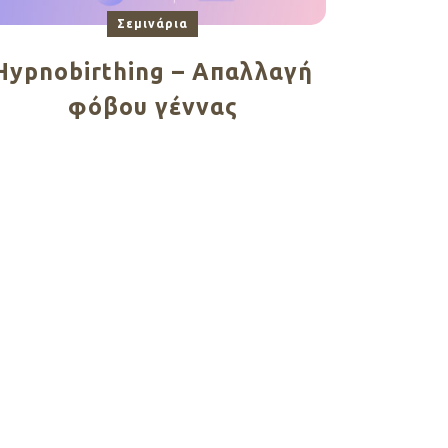
Σεμινάρια
Hypnobirthing – Aπαλλαγή
φόβου γέννας