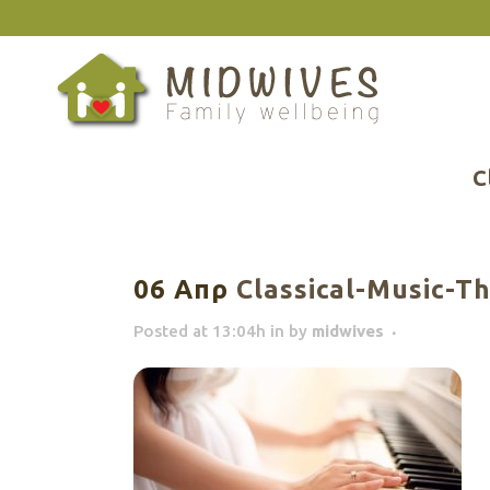
C
06 Απρ
Classical-Music-
Posted at 13:04h
in
by
midwives