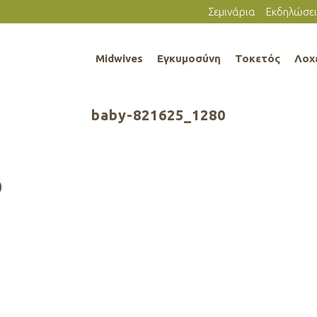
Σεμινάρια
Εκδηλώσει
Midwives
Εγκυμοσύνη
Τοκετός
Λοχ
baby-821625_1280
0