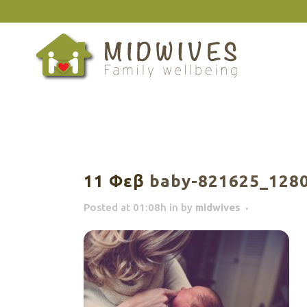
11 Φεβ
baby-821625_128
Posted at 01:08h
in
by
midwives