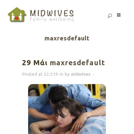
maxresdefault
29 Μάι
maxresdefault
Posted at 22:21h
in
by
midwives