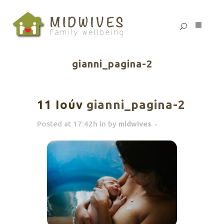
gianni_pagina-2
11 Ιούν
gianni_pagina-2
Posted at 17:42h
in
by
midwives