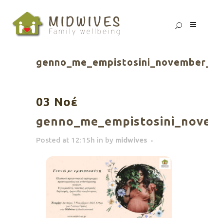
genno_me_empistosini_november_2
03 Νοέ
genno_me_empistosini_nove
Posted at 12:15h
in
by
midwives