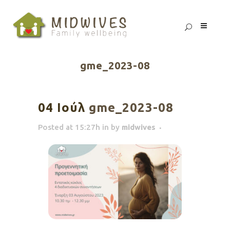
gme_2023-08
04 Ιούλ
gme_2023-08
Posted at 15:27h
in
by
midwives