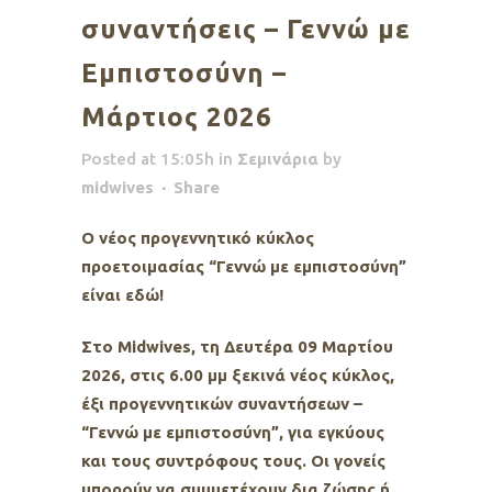
συναντήσεις – Γεννώ με
Εμπιστοσύνη –
Μάρτιος 2026
Posted at 15:05h
in
Σεμινάρια
by
midwives
Share
O νέος προγεννητικό κύκλος
προετοιμασίας “Γεννώ με εμπιστοσύνη”
είναι εδώ!
Στο Midwives, τη Δευτέρα 09 Μαρτίου
2026, στις 6.00 μμ ξεκινά νέος κύκλος,
έξι προγεννητικών συναντήσεων –
“Γεννώ με εμπιστοσύνη”, για εγκύους
και τους συντρόφους τους. Οι γονείς
μπορούν να συμμετέχουν δια ζώσης ή