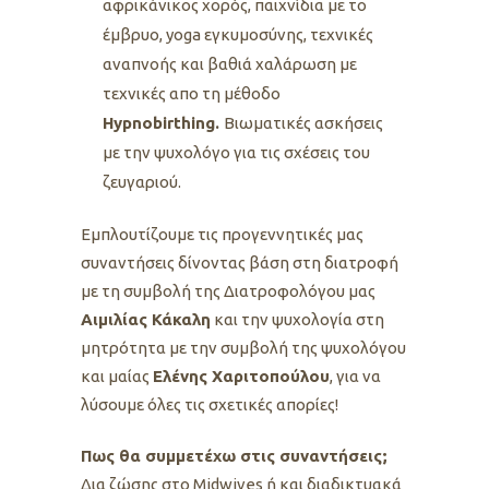
αφρικάνικος χορός, παιχνίδια με το
έμβρυο, yoga εγκυμοσύνης, τεχνικές
αναπνοής και βαθιά χαλάρωση με
τεχνικές απο τη μέθοδο
Hypnobirthing.
Βιωματικές ασκήσεις
με την ψυχολόγο για τις σχέσεις του
ζευγαριού.
Εμπλουτίζουμε τις προγεννητικές μας
συναντήσεις δίνοντας βάση στη διατροφή
με τη συμβολή της Διατροφολόγου μας
Αιμιλίας Κάκαλη
και την ψυχολογία στη
μητρότητα με την συμβολή της ψυχολόγου
και μαίας
Ελένης Χαριτοπούλου
, για να
λύσουμε όλες τις σχετικές απορίες!
Πως θα συμμετέχω στις συναντήσεις;
Δια ζώσης στο Midwives ή και δ
ιαδικτυακά