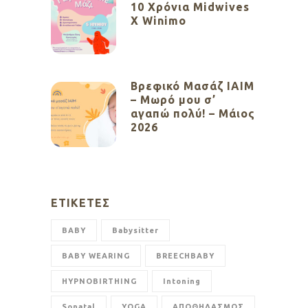
10 Χρόνια Midwives
X Winimo
Βρεφικό Μασάζ ΙΑΙΜ
– Μωρό μου σ’
αγαπώ πολύ! – Μάιος
2026
ΕΤΙΚΈΤΕΣ
BABY
Babysitter
BABY WEARING
BREECHBABY
HYPNOBIRTHING
Intoning
Sonatal
YOGA
ΑΠΟΘΗΛΑΣΜΟΣ