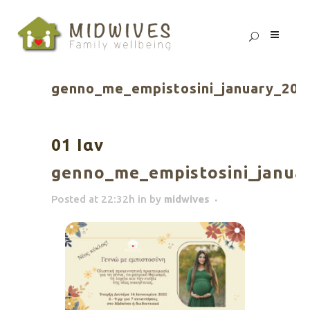
genno_me_empistosini_january_202
01 Ιαν
genno_me_empistosini_janua
Posted at 22:32h
in
by
midwives