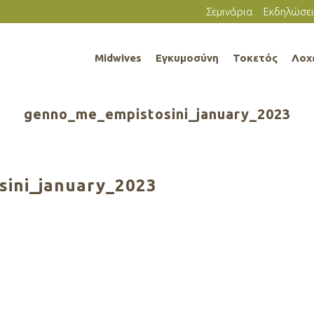
Σεμινάρια
Εκδηλώσει
Midwives
Εγκυμοσύνη
Τοκετός
Λοχ
genno_me_empistosini_january_2023
ini_january_2023