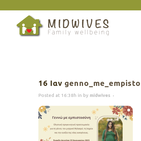
16 Ιαν
genno_me_empistos
Posted at 16:38h
in
by
midwives