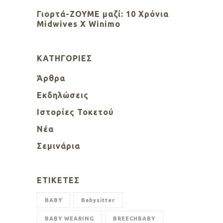
Γιορτά-ΖΟΥΜΕ μαζί: 10 Χρόνια
Midwives X Winimo
KΑΤΗΓΟΡΊΕΣ
Άρθρα
Εκδηλώσεις
Ιστορίες Τοκετού
Νέα
Σεμινάρια
ΕΤΙΚΈΤΕΣ
BABY
Babysitter
BABY WEARING
BREECHBABY