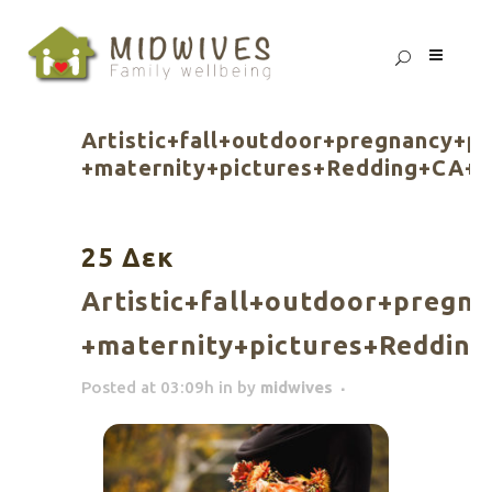
Artistic+fall+outdoor+pregnancy+pi
+maternity+pictures+Redding+CA++
25 Δεκ
Artistic+fall+outdoor+pregna
+maternity+pictures+Reddin
Posted at 03:09h
in
by
midwives