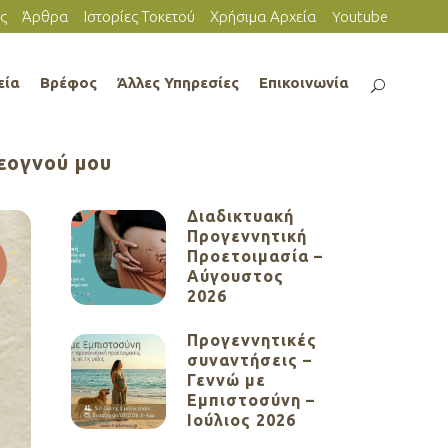
ς
Άρθρα
Ιστορίες Τοκετού
Χρήσιμα Αρχεία
Youtube
εία
Βρέφος
Άλλες Υπηρεσίες
Επικοινωνία
νεογνού μου
Διαδικτυακή
Προγεννητική
Προετοιμασία –
Αύγουστος
2026
Προγεννητικές
συναντήσεις –
Γεννώ με
Εμπιστοσύνη –
Ιούλιος 2026