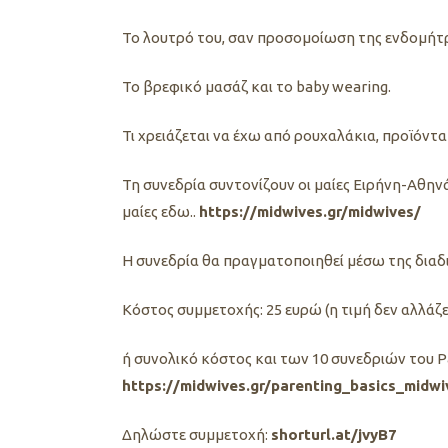
Το λουτρό του, σαν προσομοίωση της ενδομήτρ
Το βρεφικό μασάζ και το baby wearing.
Τι χρειάζεται να έχω από ρουχαλάκια, προϊόντα
Τη συνεδρία συντονίζουν οι μαίες Ειρήνη-Αθην
μαίες εδω..
https://midwives.gr/midwives/
Η συνεδρία θα πραγματοποιηθεί μέσω της δια
Κόστος συμμετοχής: 25 ευρώ (η τιμή δεν αλλάζει
ή συνολικό κόστος και των 10 συνεδριών του Pa
https://midwives.gr/parenting_basics_midw
Δηλώστε συμμετoχή:
shorturl.at/jvyB7