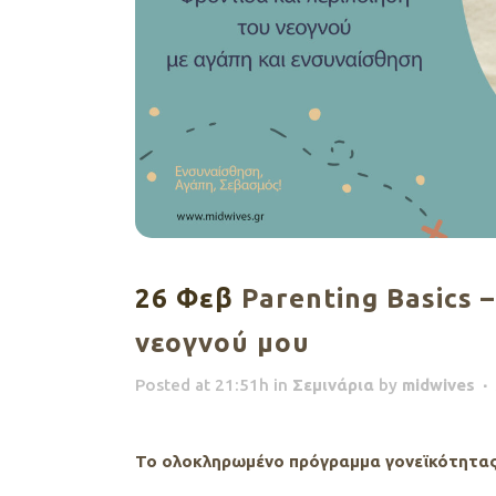
26 Φεβ
Parenting Basics 
νεογνού μου
Posted at 21:51h
in
Σεμινάρια
by
midwives
To ολοκληρωμένο πρόγραμμα γονεϊκότητας “