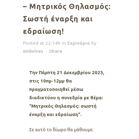
– Μητρικός Θηλασμός:
Σωστή έναρξη και
εδραίωση!
Posted at 22:14h
in
Σεμινάρια
by
midwives
Share
Την Πέμπτη 21 Δεκεμβρίου 2023,
στις 10πμ-12μμ θα
πραγματοποιηθεί μέσω
διαδικτύου η συνεδρία με θέμα:
“Μητρικός Θηλασμός: σωστή
έναρξη και εδραίωση”.
Σε αυτό το δίωρο θα μάθουμε: