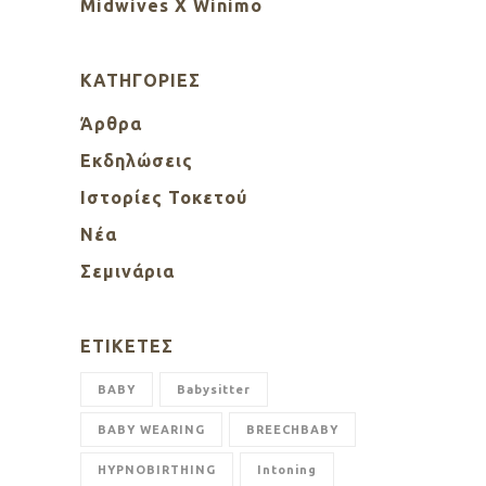
Midwives X Winimo
KΑΤΗΓΟΡΊΕΣ
Άρθρα
Εκδηλώσεις
Ιστορίες Τοκετού
Νέα
Σεμινάρια
ΕΤΙΚΈΤΕΣ
BABY
Babysitter
BABY WEARING
BREECHBABY
HYPNOBIRTHING
Intoning