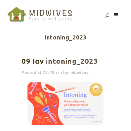
intoning_2023
09 Ιαν
intoning_2023
Posted at 23:49h
in
by
midwives