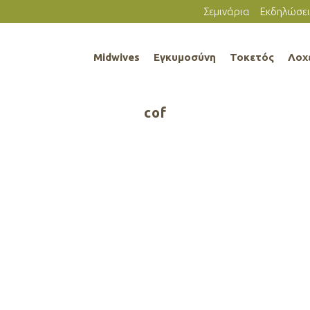
Σεμινάρια
Εκδηλώσει
Midwives
Εγκυμοσύνη
Τοκετός
Λοχ
cof