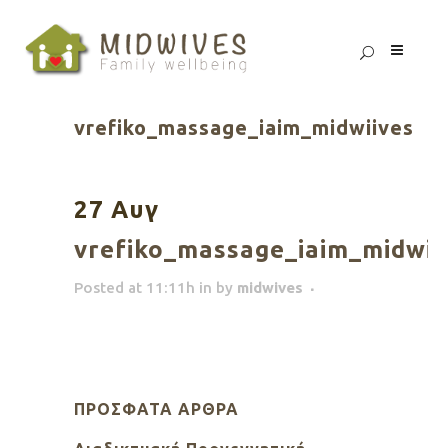
vrefiko_massage_iaim_midwiives
27 Αυγ
vrefiko_massage_iaim_midwii
Posted at 11:11h
in
by
midwives
ΠΡΌΣΦΑΤΑ ΆΡΘΡΑ