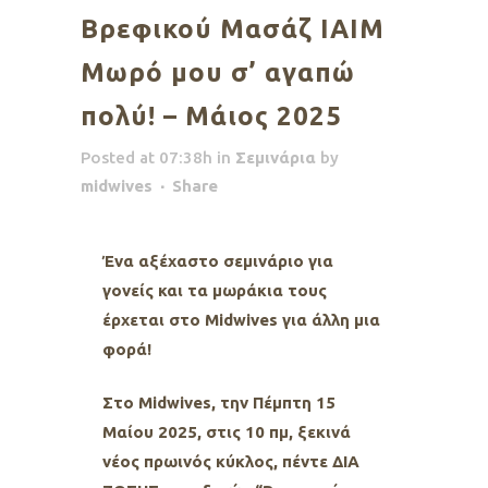
Βρεφικού Μασάζ ΙΑΙΜ
Μωρό μου σ’ αγαπώ
πολύ! – Μάιος 2025
Posted at 07:38h
in
Σεμινάρια
by
midwives
Share
Ένα αξέχαστο σεμινάριο για
γονείς και τα μωράκια τους
έρχεται στο Midwives για άλλη μια
φορά!
Στο Μidwives, την Πέμπτη 15
Μαίου
2025, στις 10 πμ, ξεκινά
νέος πρωινός κύκλος, πέντε ΔΙΑ