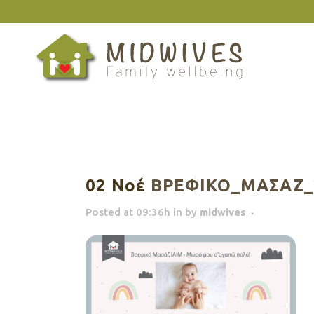
02 Νοέ
ΒΡΕΦΙΚΟ_ΜΑΣΑΖ_
Posted at 09:36h
in
by
midwives