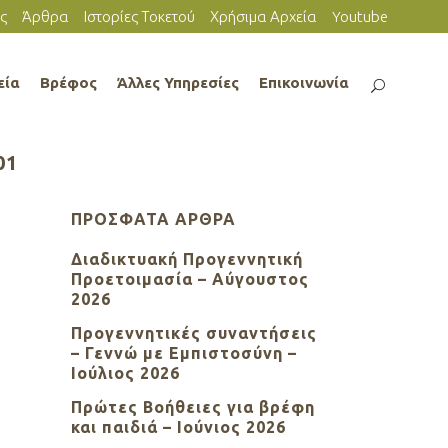
ς
Άρθρα
Ιστορίες Τοκετού
Χρήσιμα Αρχεία
Youtube
εία
Βρέφος
Άλλες Υπηρεσίες
Επικοινωνία
01
ΠΡΌΣΦΑΤΑ ΆΡΘΡΑ
Διαδικτυακή Προγεννητική
Προετοιμασία – Αύγουστος
2026
Προγεννητικές συναντήσεις
– Γεννώ με Εμπιστοσύνη –
Ιούλιος 2026
Πρώτες Βοήθειες για βρέφη
και παιδιά – Ιούνιος 2026