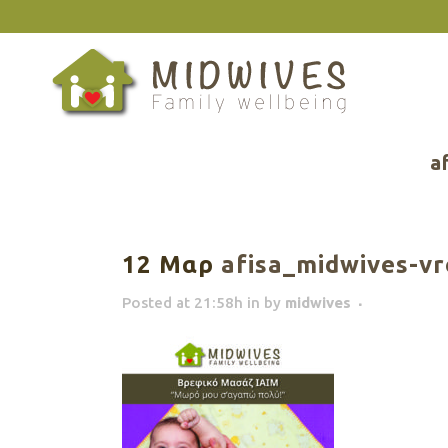
a
12 Μαρ
afisa_midwives-vr
Posted at 21:58h
in
by
midwives