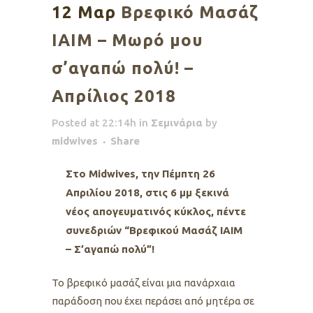
12 Μαρ
Βρεφικό Μασάζ
ΙΑΙΜ – Μωρό μου
σ’αγαπώ πολύ! –
Aπρίλιος 2018
Posted at 22:14h
in
Σεμινάρια
by
midwives
Share
Στο Μidwives, την Πέμπτη 26
Απριλίου 2018, στις 6 μμ ξεκινά
νέος απογευματινός κύκλος, πέντε
συνεδριών “Βρεφικού Μασάζ ΙΑΙΜ
– Σ’αγαπώ πολύ”!
Το βρεφικό μασάζ είναι μια πανάρχαια
παράδοση που έχει περάσει από μητέρα σε