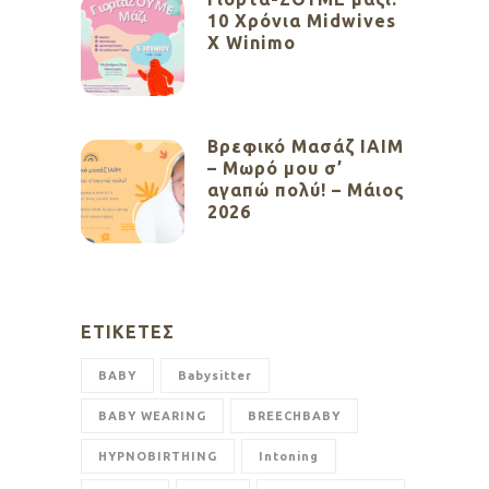
10 Χρόνια Midwives
X Winimo
Βρεφικό Μασάζ ΙΑΙΜ
– Μωρό μου σ’
αγαπώ πολύ! – Μάιος
2026
ΕΤΙΚΈΤΕΣ
BABY
Babysitter
BABY WEARING
BREECHBABY
HYPNOBIRTHING
Intoning