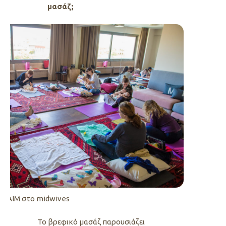
μασάζ;
 IAIM στο midwives
Το βρεφικό μασάζ παρουσιάζει