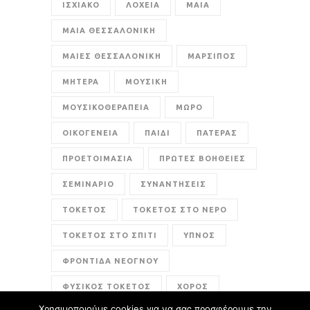
ΙΣΧΙΑΚΟ
ΛΟΧΕΙΑ
ΜΑΙΑ
ΜΑΙΑ ΘΕΣΣΑΛΟΝΙΚΗ
ΜΑΙΕΣ ΘΕΣΣΑΛΟΝΙΚΗ
ΜΑΡΣΙΠΟΣ
ΜΗΤΕΡΑ
ΜΟΥΣΙΚΗ
ΜΟΥΣΙΚΟΘΕΡΑΠΕΙΑ
ΜΩΡΟ
ΟΙΚΟΓΕΝΕΙΑ
ΠΑΙΔΙ
ΠΑΤΕΡΑΣ
ΠΡΟΕΤΟΙΜΑΣΙΑ
ΠΡΩΤΕΣ ΒΟΗΘΕΙΕΣ
ΣΕΜΙΝΑΡΙΟ
ΣΥΝΑΝΤΗΣΕΙΣ
ΤΟΚΕΤΟΣ
ΤΟΚΕΤΟΣ ΣΤΟ ΝΕΡΟ
ΤΟΚΕΤΟΣ ΣΤΟ ΣΠΙΤΙ
ΥΠΝΟΣ
ΦΡΟΝΤΙΔΑ ΝΕΟΓΝΟΥ
ΦΥΣΙΚΟΣ ΤΟΚΕΤΟΣ
ΧΟΡΟΣ
Χρησιμοποιούμε cookies για να σας προσφέρουμε την