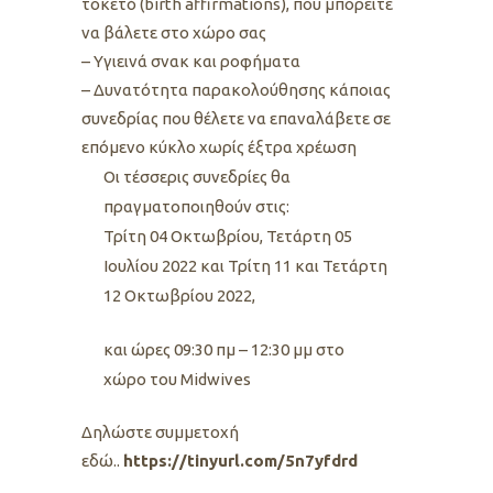
τοκετό (birth affirmations), που μπορείτε
να βάλετε στο χώρο σας
– Υγιεινά σνακ και ροφήματα
– Δυνατότητα παρακολούθησης κάποιας
συνεδρίας που θέλετε να επαναλάβετε σε
επόμενο κύκλο χωρίς έξτρα χρέωση
Οι τέσσερις συνεδρίες θα
πραγματοποιηθούν στις:
Τρίτη 04 Οκτωβρίου, Τετάρτη 05
Ιουλίου 2022 και Τρίτη 11 και Τετάρτη
12 Οκτωβρίου 2022,
και ώρες 09:30 πμ – 12:30 μμ στο
χώρο του Midwives
Δηλώστε συμμετοχή
εδώ..
https://tinyurl.com/5n7yfdrd