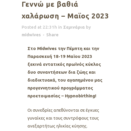
Γεννώ με βαθιά
χαλάρωση – Μαϊος 2023
Posted at 22:31h
in
Σεμινάρια
by
midwives
Share
Στο Midwives την Πέμπτη και την
Παρασκευή 18-19 Μαϊου 2023
ξεκινά εντατικός πρωϊνός κύκλος
δυο συναντήσεων δια ζώης και
διαδικτυακά, του αγαπημένου μας
προγεννητικού προγράμματος
προετοιμασίας – Hypnobirthing!
Oι συνεδρίες απεθύνονται σε έγκυες
γυναίκες και τους συντρόφους τους
ανεξαρτήτως ηλικίας κύησης.