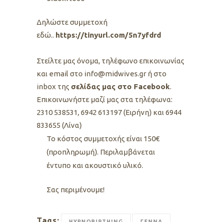
Δηλώστε συμμετοχή
εδώ..
https://tinyurl.com/5n7yfdrd
Στείλτε μας όνομα, τηλέφωνο επικοινωνίας
και email στο info@midwives.gr ή στο
inbox της
σελίδας μας στο Facebook
.
Eπικοινωνήστε μαζί μας στα τηλέφωνα:
2310 538531, 6942 613197 (Ειρήνη) και 6944
833655 (Λίνα)
Το κόστος συμμετοχής είναι 150€
(προπληρωμή). Περιλαμβάνεται
έντυπο και ακουστικό υλικό.
Σας περιμένουμε!
Tags:
HYPNOBIRTHING
ΓΕΝΝΑ