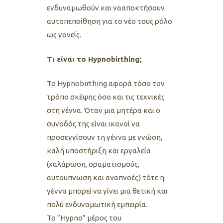
ενδυναμωθούν και νααποκτήσουν
αυτοπεποίθηση για το νέο τους ρόλο
ως γονείς.
Τι είναι το Hypnobirthing;
Το Hypnobirthing αφορά τόσο τον
τρόπο σκέψης όσο και τις τεχνικές
στη γέννα. Όταν μια μητέρα και ο
συνοδός της είναι ικανοί να
προσεγγίσουν τη γέννα με γνώση,
καλή υποστήριξη και εργαλεία
(χαλάρωση, οραματισμούς,
αυτοϋπνωση και αναπνοές) τότε η
γέννα μπορεί να γίνει μια θετική και
πολύ ενδυναμωτική εμπειρία.
Το “Hypno” μέρος του