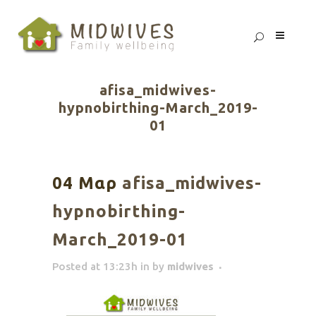
afisa_midwives-
hypnobirthing-March_2019-
01
04 Μαρ
afisa_midwives-
hypnobirthing-
March_2019-01
Posted at 13:23h
in
by
midwives