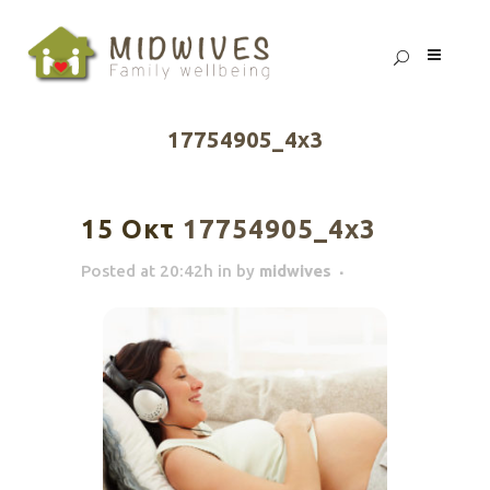
17754905_4x3
15 Οκτ
17754905_4x3
Posted at 20:42h
in
by
midwives