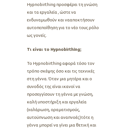
Hypnobirthing προσφέρει τη γνώση
και
τα εργαλεία , ώστε να
ενδυναμωθούν και νααποκτήσουν
αυτοπεποίθηση για το νέο τους ρόλο
ως γονείς.
Τι είναι το Hypnobirthing;
Το Hypnobirthing αφορά τόσο τον
τρόπο σκέψης όσο και τις τεχνικές
στη γέννα. Όταν μια μητέρα και ο
συνοδός της είναι ικανοί να
προσεγγίσουν τη γέννα με γνώση,
καλή υποστήριξη και εργαλεία
(χαλάρωση, οραματισμούς,
αυτοϋπνωση και αναπνοές)τότε η
γέννα μπορεί να γίνει μια θετική και