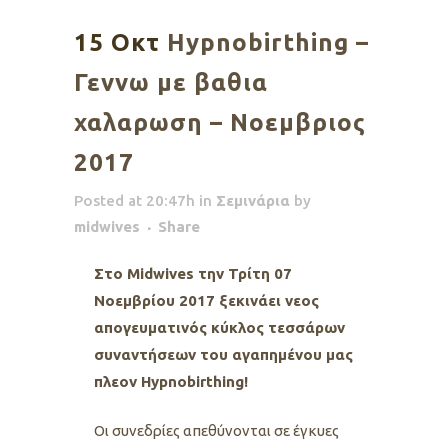
15 Οκτ
Hypnobirthing –
Γεννω με βαθια
χαλαρωση – Νοεμβριος
2017
Posted at 20:47h
in
Σεμινάρια
by
midwives
Share
Στο Midwives την Τρίτη 07
Νοεμβρίου 2017 ξεκινάει νεος
απογευματινός κύκλος τεσσάρων
συναντήσεων του αγαπημένου μας
πλεον Hypnobirthing!
Oι συνεδρίες απεθύνονται σε έγκυες