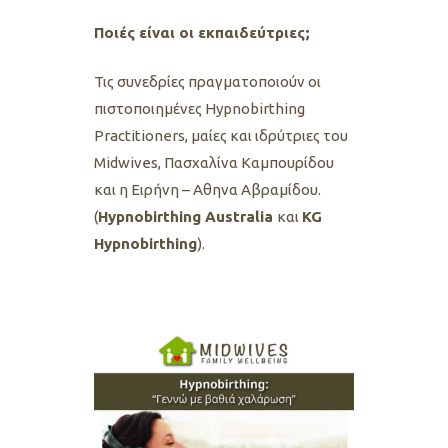
Ποιές είναι οι εκπαιδεύτριες;
Τις συνεδρίες πραγματοποιoύν οι
πιστοποιημένες Ηypnobirthing
Practitioners, μαίες και ιδρύτριες του
Midwives, Πασχαλίνα Καμπουρίδου
και η Ειρήνη – Αθηνα Αβραμίδου.
(
Ηypnobirthing Australia
και
KG
Hypnobirthing
).