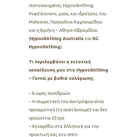
πιστοποιημένες Ηypnobirthing
Practitioners, μαίες και ιδρύτριες του
Midwives, Πασχαλίνα Καμπουρίδου
και η Ειρήνη – Αθηνα Αβραμίδου.
(
Ηypnobirthing Australia
και
KG
Hypnobirthing
).
Tι περιλαμβάνει η εντατική
εκπαίδευση μου στο Hypnobirthing
– Γεννώ με βαθιά χαλάρωση;
– 8 ώρες συνεδριών
– Η συμμετοχή του συντρόφου είναι
προαιρετική (τη συστήνουμε!) και δεν
χρεώνεται έξτρα
– Εγχειρίδιο στα Ελληνικά για την
πρακτική σας στο σπίτι