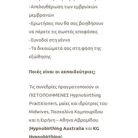
-Απελευθέρωση των εμβρυϊκών
μεμβρανών
-Ερωτήσεις που θα σας βοηθήσουν
να πάρετε τις σωστές αποφάσεις
-Συνοδοί στη γέννα
-Τα δικαιώματά σας στη φάση της
εξώθησης
Ποιές είναι οι εκπαιδεύτριες;
Τις συνεδρίες πραγματοποιoύν οι
ΠΙΣΤΟΠΟΙΗΜΕΝΕΣ Ηypnobirthing
Practitioners, μαίες και ιδρύτριες του
Midwives, Πασχαλίνα Καμπουρίδου
και η Ειρήνη – Αθηνα Αβραμίδου.
(
Ηypnobirthing Australia
και
KG
Hypnobirthing
).