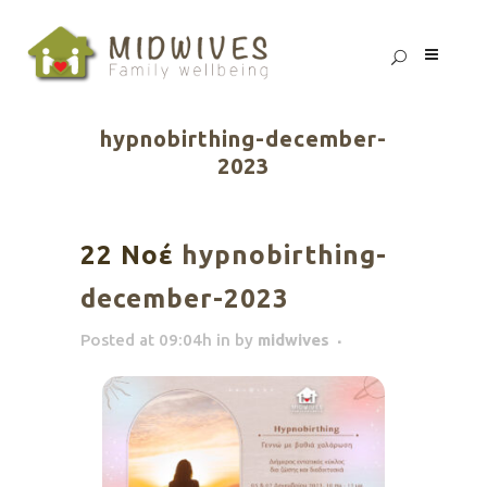
hypnobirthing-december-
2023
22 Νοέ
hypnobirthing-
december-2023
Posted at 09:04h
in
by
midwives