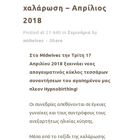
χαλάρωση – Απρίλιος
2018
Posted at 21:44h
in
Σεμινάρια
by
midwives
Share
Στο Midwives την Τρίτη 17
Απριλίου 2018 ξεκινάει νεος
απογευματινός κύκλος τεσσάρων
συναντήσεων του αγαπημένου μας
πλεον Hypnobirthing!
Oι συνεδρίες απεθύνονται σε έγκυες
γυναίκες και τους συντρόφους τους
ανεξαρτήτως ηλικίας κύησης.
Μέσα από το ταξίδι της χαλάρωσης