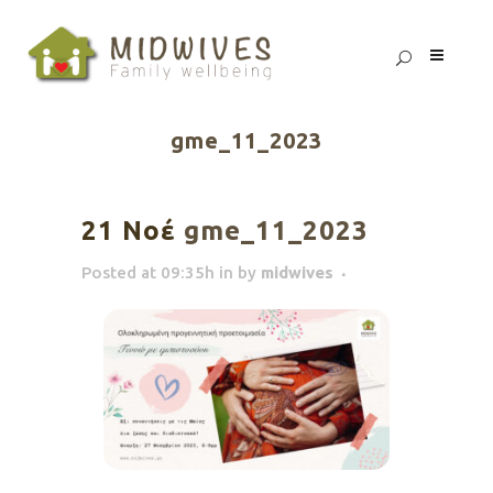
gme_11_2023
21 Νοέ
gme_11_2023
Posted at 09:35h
in
by
midwives