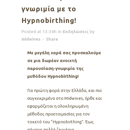
γνωριμία με το
Hypnobirthing!
Posted at 13:34h
in
Εκδηλώσεις
by
midwives
Share
Με μεγάλη χαρά σας προσκαλούμε
σε μια δωρέαν ανοιχτή
παρουσίαση-γνωριμία της
μεθόδου Hypnobirthing!
Για πρώτη φορά στην Ελλάδα, και πιο
συγκεκριμένα στο Midwives, ήρθε και
εφαρμόζεται η ολοκληρωμένη
μέθοδος προετοιμασίας για τον
τοκετό του “Hypnobirthing”. Έως
σήμερα πολλά ζευγάρια