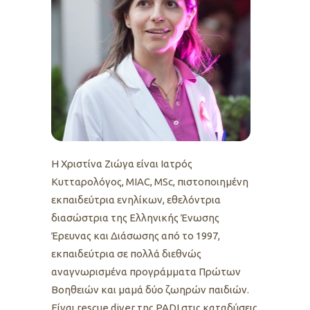
Η Χριστίνα Ζιώγα είναι Iατρός
Κυτταρολόγος, MIAC, MSc, πιστοποιημένη
εκπαιδεύτρια ενηλίκων, εθελόντρια
διασώστρια της Ελληνικής Ένωσης
Έρευνας και Διάσωσης από το 1997,
εκπαιδεύτρια σε πολλά διεθνώς
αναγνωρισμένα προγράμματα Πρώτων
Βοηθειών και μαμά δύο ζωηρών παιδιών.
Είναι rescue diver της PADI στις καταδύσεις