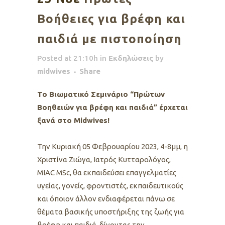
Βοήθειες για βρέφη και
παιδιά με πιστοποίηση
Posted at 21:10h
in
Εκδηλώσεις
by
midwives
Share
Το Βιωματικό Σεμινάριο “Πρώτων
Βοηθειών για βρέφη και παιδιά” έρχεται
ξανά στο Midwives!
Την Κυριακή 05 Φεβρουαρίου 2023, 4-8μμ, η
Χριστίνα Ζιώγα, Ιατρός Κυτταρολόγος,
ΜΙΑC MSc, θα εκπαιδεύσει επαγγελματίες
υγείας, γονείς, φροντιστές, εκπαιδευτικούς
και όποιον άλλον ενδιαφέρεται πάνω σε
θέματα βασικής υποστήριξης της ζωής για
βρέφη και παιδιά, δίνοντας την