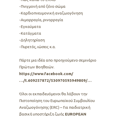
-Πνιγμονή από ξένο σώμα
-Καρδιοπνευμονική αναζωογόνηση
-Αιμορραγία, ρινορραγία
-Εγκαύματα
-Κατάγματα
-Δηλητηρίαση
-Πυρετός, ιώσεις κ.α.
Πάρτε μια ιδέα απο προηγούμενο σεμινάριο
Πρώτων Βοηθειών.
https://www.facebook.com/
…/t.609257872/530970593949809/…
Όλοι οι εκπαιδευόμενοι θα λάβουν την
Πιστοποίηση του Ευρωπαϊκού Συμβουλίου
Αναζωογόνησης (ERC) – Για παιδιατρική
βασική υποστήριξη ζωής
EUROPEAN