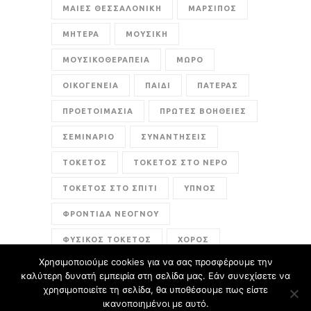
ΜΑΙΕΣ ΘΕΣΣΑΛΟΝΙΚΗ
ΜΑΡΣΙΠΟΣ
ΜΗΤΕΡΑ
ΜΟΥΣΙΚΗ
ΜΟΥΣΙΚΟΘΕΡΑΠΕΙΑ
ΜΩΡΟ
ΟΙΚΟΓΕΝΕΙΑ
ΠΑΙΔΙ
ΠΑΤΕΡΑΣ
ΠΡΟΕΤΟΙΜΑΣΙΑ
ΠΡΩΤΕΣ ΒΟΗΘΕΙΕΣ
ΣΕΜΙΝΑΡΙΟ
ΣΥΝΑΝΤΗΣΕΙΣ
ΤΟΚΕΤΟΣ
ΤΟΚΕΤΟΣ ΣΤΟ ΝΕΡΟ
ΤΟΚΕΤΟΣ ΣΤΟ ΣΠΙΤΙ
ΥΠΝΟΣ
ΦΡΟΝΤΙΔΑ ΝΕΟΓΝΟΥ
ΦΥΣΙΚΟΣ ΤΟΚΕΤΟΣ
ΧΟΡΟΣ
Χρησιμοποιούμε cookies για να σας προσφέρουμε την
ενσυναίσθηση
καλύτερη δυνατή εμπειρία στη σελίδα μας. Εάν συνεχίσετε να
χρησιμοποιείτε τη σελίδα, θα υποθέσουμε πως είστε
ικανοποιημένοι με αυτό.