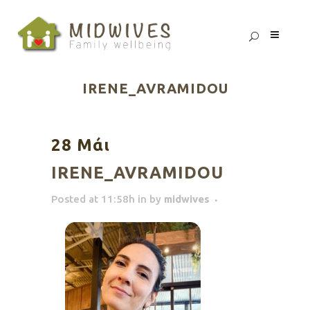
IRENE_AVRAMIDOU
28 Μάι
IRENE_AVRAMIDOU
Posted at 11:58h
in
by
midwives