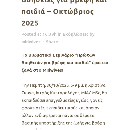
παιδιά – Οκτώβριος
2025
Posted at 16:39h
in
Εκδηλώσεις
by
midwives
Share
Το Βιωματικό Σεμινάριο “Πρώτων
Βοηθειών για βρέφη και παιδιά” έρχεται
ξανά στο Midwives!
Την Πέμπτη, 30/10/2025, 5-9 μμ, η Χριστίνα
Ζιώγα, Ιατρός Κυτταρολόγος, ΜΙΑC MSc, θα
εκπαιδεύσει επαγγελματίες υγείας, γονείς,
φροντιστές, εκπαιδευτικούς και όποιον
άλλον ενδιαφέρεται πάνω σε θέματα
βασικής υποστήριξης της ζωής για βρέφη