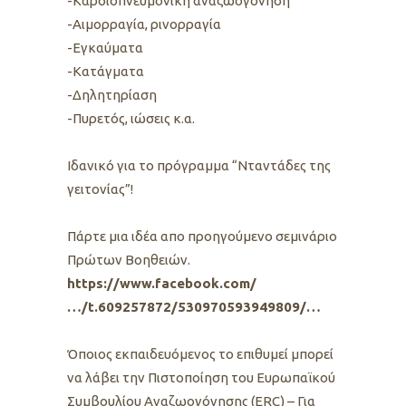
-Καρδιοπνευμονική αναζωογόνηση
-Αιμορραγία, ρινορραγία
-Εγκαύματα
-Κατάγματα
-Δηλητηρίαση
-Πυρετός, ιώσεις κ.α.
Ιδανικό για το πρόγραμμα “Νταντάδες της
γειτονίας”!
Πάρτε μια ιδέα απο προηγούμενο σεμινάριο
Πρώτων Βοηθειών.
https://www.facebook.com/
…/t.609257872/530970593949809/…
Όποιος εκπαιδευόμενος το επιθυμεί μπορεί
να λάβει την Πιστοποίηση του Ευρωπαϊκού
Συμβουλίου Αναζωογόνησης (ERC) – Για