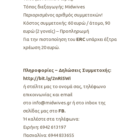
Τόπος διεξαγωγής:
Midwives
Περιορισμένος αριθμός συμμετοχών!
Κόστος συμμετοχής: 60 ευρώ / άτομο, 90
ευρώ (2 γονείς) – Προπληρωμή
Για την πιστοποίηση του
ERC
υπάρχει έξτρα
χρέωση 20 ευρώ.
Πληροφορίες – Δηλώσεις Συμμετοχής:
http://bit.ly/2nRi5Wi
ή στείλτε μας το ονομά σας, τηλέφωνο
επικοινωνίας και email
στο info@midwives.gr ή στο inbox της
σελίδας μας στο
FB.
Ή καλέστε στα τηλέφωνα:
Ειρήνη: 6942 613197
Πασχαλίνα: 6944 833655