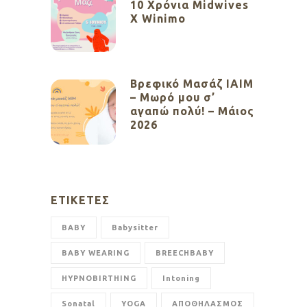
10 Χρόνια Midwives
X Winimo
Βρεφικό Μασάζ ΙΑΙΜ
– Μωρό μου σ’
αγαπώ πολύ! – Μάιος
2026
ΕΤΙΚΈΤΕΣ
BABY
Babysitter
BABY WEARING
BREECHBABY
HYPNOBIRTHING
Intoning
Sonatal
YOGA
ΑΠΟΘΗΛΑΣΜΟΣ