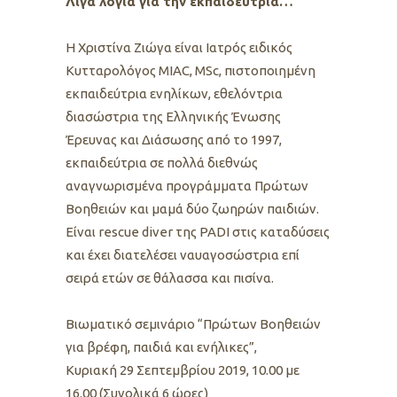
Λίγα λόγια για την εκπαιδεύτρια…
Η Χριστίνα Ζιώγα είναι Iατρός ειδικός
Κυτταρολόγος MIAC, MSc, πιστοποιημένη
εκπαιδεύτρια ενηλίκων, εθελόντρια
διασώστρια της Ελληνικής Ένωσης
Έρευνας και Διάσωσης από το 1997,
εκπαιδεύτρια σε πολλά διεθνώς
αναγνωρισμένα προγράμματα Πρώτων
Βοηθειών και μαμά δύο ζωηρών παιδιών.
Είναι rescue diver της PADI στις καταδύσεις
και έχει διατελέσει ναυαγοσώστρια επί
σειρά ετών σε θάλασσα και πισίνα.
Βιωματικό σεμινάριο “Πρώτων Βοηθειών
για βρέφη, παιδιά και ενήλικες”,
Κυριακή 29 Σεπτεμβρίου 2019, 10.00 με
16.00 (Συνολικά 6 ώρες)