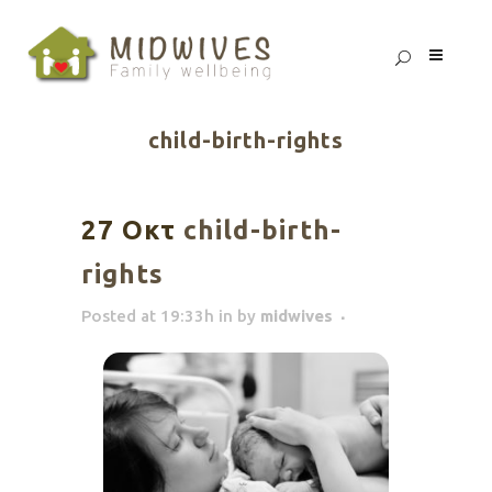
child-birth-rights
27 Οκτ
child-birth-
rights
Posted at 19:33h
in
by
midwives