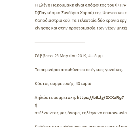
H Eλένη Γιακουμάκη είναι απόφοιτος του Φ.Π.Ψ
D(Παγκόσμιο Συνέδριο Χορού) της Unesco και 
Καποδιαστριακού. Τα τελευταία δύο χρόνια εργ
κίνησης και στην προετοιμασία των νέων μητέ
————————–
———-
Σάββατο, 23 Μαρτίου 2019, 4 – 8 μμ
Το σεμινάριο απευθύνεται σε έγκυες γυναίκες.
Κόστος συμμετοχής: 40 ευρω
Δηλώστε συμμετοχή:
https://bit.ly/2XXxRg7
ή
στέλνωντας μας όνομα, τηλέφωνο επικοινωνίας 
Καλέστε στα τηλέφωνα για περισσοτερες πληρ