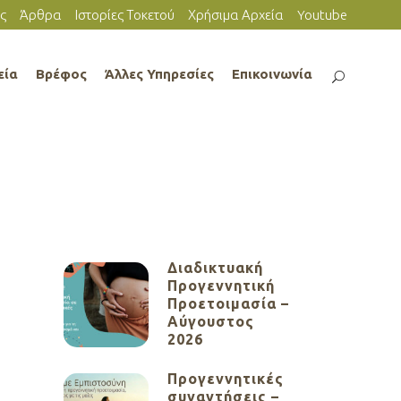
ς
Άρθρα
Ιστορίες Τοκετού
Χρήσιμα Αρχεία
Youtube
εία
Βρέφος
Άλλες Υπηρεσίες
Επικοινωνία
Διαδικτυακή
Προγεννητική
Προετοιμασία –
Αύγουστος
2026
Προγεννητικές
συναντήσεις –