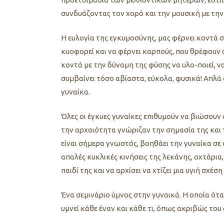
συνδυάζοντας τον χορό και την μουσική με τη
H ευλογία της εγκυμοσύνης, μας φέρνει κοντά σ
κυοφορεί και να φέρνει καρπούς, που θρέφουν ό
κοντά με την δύναμη της φύσης να υλο-ποιεί, ν
συμβαίνει τόσο αβίαστα, εύκολα, φυσικά! Απλά
γυναίκα.
Όλες οι έγκυες γυναίκες επιθυμούν να βιώσουν 
την αρχαιότητα γνώριζαν την σημασία της και τ
είναι σήμερα γνωστός, βοηθάει την γυναίκα σε 
απαλές κυκλικές κινήσεις της λεκάνης, οχτάρια
παιδί της και να αρχίσει να χτίζει μια υγιή σχέση
Ένα σεμινάριο ύμνος στην γυναικά. Η οποία όταν 
υμνεί κάθε έναν και κάθε τι, όπως ακριβώς του α