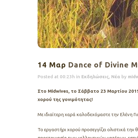
14 Μαρ
Dance of Divine 
Posted at 00:23h
in
Εκδηλώσεις
,
Νέα
by
midw
Στο Midwives, τo Σάββατο 23 Μαρτίου 2019,
χορού της γονιμότητας!
Με ιδιαίτερη χαρά καλοδεχόμαστε την Ελένη Γ
Το εργαστήρι χορού προσεγγίζει ολιστικά την 
προετοιμασία των μελλοντικών μητέρων, εστ