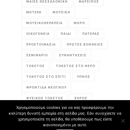
ΜΑΙΕΣ ΘΕΣΣΑΛΟΝΙΚΗ
ΜΑΡΣΙΠΟΣ
ΜΗΤΕΡΑ
ΜΟΥΣΙΚΗ
ΜΟΥΣΙΚΟΘΕΡΑΠΕΙΑ
ΜΩΡΟ
ΟΙΚΟΓΕΝΕΙΑ
ΠΑΙΔΙ
ΠΑΤΕΡΑΣ
ΠΡΟΕΤΟΙΜΑΣΙΑ
ΠΡΩΤΕΣ ΒΟΗΘΕΙΕΣ
ΣΕΜΙΝΑΡΙΟ
ΣΥΝΑΝΤΗΣΕΙΣ
ΤΟΚΕΤΟΣ
ΤΟΚΕΤΟΣ ΣΤΟ ΝΕΡΟ
ΤΟΚΕΤΟΣ ΣΤΟ ΣΠΙΤΙ
ΥΠΝΟΣ
ΦΡΟΝΤΙΔΑ ΝΕΟΓΝΟΥ
ΦΥΣΙΚΟΣ ΤΟΚΕΤΟΣ
ΧΟΡΟΣ
Χρησιμοποιούμε cookies για να σας προσφέρουμε την
ενσυναίσθηση
καλύτερη δυνατή εμπειρία στη σελίδα μας. Εάν συνεχίσετε να
χρησιμοποιείτε τη σελίδα, θα υποθέσουμε πως είστε
ικανοποιημένοι με αυτό.