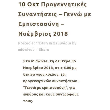
10 Οκτ
Προγεννητικές
Συναντήσεις – Γεννώ με
Εμπιστοσύνη –
Νοέμβριος 2018
Posted at 11:49h
in
Σεμινάρια
by
midwives
Share
Στο Midwives, τη Δευτέρα 05
Νοεμβρίου 2018, στις 6.00 μμ
ξεκινά νέος κύκλος, έξι
προγεννητικών συναντήσεων –
“Γεννώ με εμπιστοσύνη”, για
εγκύους και τους συντρόφους
τους.