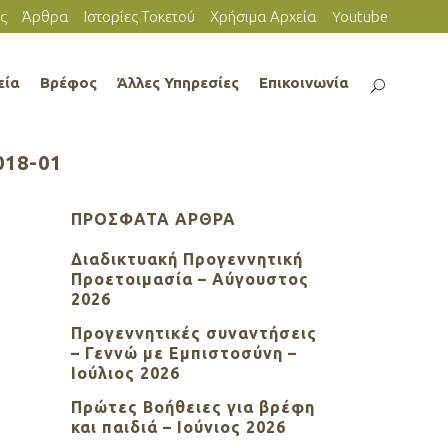
ς
Άρθρα
Ιστορίες Τοκετού
Χρήσιμα Αρχεία
Youtube
εία
Βρέφος
Άλλες Υπηρεσίες
Επικοινωνία
018-01
ΠΡΌΣΦΑΤΑ ΆΡΘΡΑ
Διαδικτυακή Προγεννητική
1
Προετοιμασία – Αύγουστος
2026
Προγεννητικές συναντήσεις
– Γεννώ με Εμπιστοσύνη –
Ιούλιος 2026
Πρώτες Βοήθειες για βρέφη
και παιδιά – Ιούνιος 2026