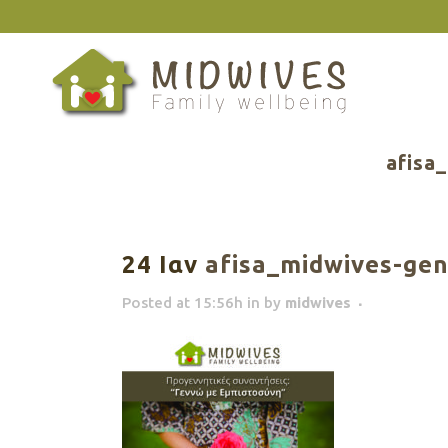
afisa
24 Ιαν
afisa_midwives-ge
Posted at 15:56h
in
by
midwives