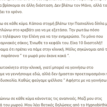
να βρίσκομαι σε άλλη διάσταση. Δεν βλέπω τον Μάνο, αλλά τ
ει το χρόνο.
ω σε κάθε κύμα. Κάποια στιγμή βλέπω την Πασχαλίνα δίπλα 
απλώνω στο κρεβάτι για να με εξετάσει. Την ρωτάω πόσο
ι τηλέφωνο την Ελένη για να την ενημερώσει. Το μόνο που
αμνιακός σάκος. Ένιωθε το κεφάλι του. Είχα 10 διαστολή!!
αιμα ότι πρέπει να πάμε στην κλινική. Μόλις σηκώνομαι από 
ε παράπονο
”
το μωρό μου έκανε κακά
“.
υτοκίνητο στην κλινική, γιατί μπορεί να γεννήσω στο
με να γεννήσουμε εδώ, αλλά δεν ήμασταν προετοιμασμένοι 
 δυσκολία. Καθώς φεύγαμε ψέλλισα “ Αφήστε με να γεννήσω
ρώχνω σε κάθε κύμα κάνοντας τις αναπνοές. Μαζί μου στις
ιά του μωρού. Μου λέει θετικές δηλώσεις από το
Hypnobirthi