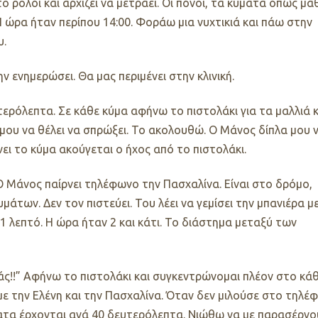
 ρολόι και αρχίζει να μετράει. Οι πόνοι, τα κύματα όπως μά
 Η ώρα ήταν περίπου 14:00. Φοράω μια νυχτικιά και πάω στην
υ.
 ενημερώσει. Θα μας περιμένει στην κλινική.
τερόλεπτα. Σε κάθε κύμα αφήνω το πιστολάκι για τα μαλλιά κ
μου να θέλει να σπρώξει. Το ακολουθώ. Ο Μάνος δίπλα μου 
ει το κύμα ακούγεται ο ήχος από το πιστολάκι.
Ο Μάνος παίρνει τηλέφωνο την Πασχαλίνα. Είναι στο δρόμο,
μάτων. Δεν τον πιστεύει. Του λέει να γεμίσει την μπανιέρα μ
1 λεπτό. Η ώρα ήταν 2 και κάτι. Το διάστημα μεταξύ των
άς!!” Αφήνω το πιστολάκι και συγκεντρώνομαι πλέον στο κά
με την Ελένη και την Πασχαλίνα. Όταν δεν μιλούσε στο τηλέ
ματα έρχονται ανά 40 δευτερόλεπτα. Νιώθω να με παρασέρνο