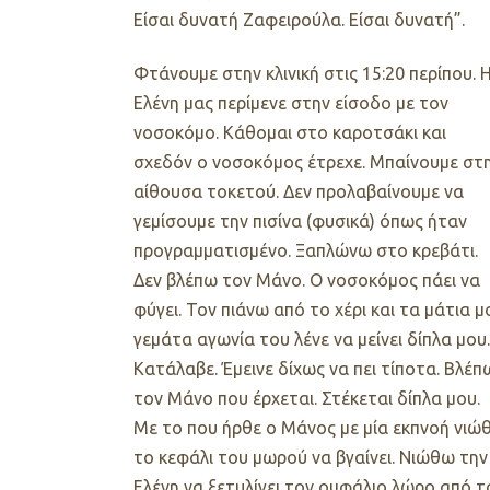
Είσαι δυνατή Ζαφειρούλα. Είσαι δυνατή
”.
Φτάνουμε στην κλινική στις 15:20 περίπου. 
Ελένη μας περίμενε στην είσοδο με τον
νοσοκόμο. Κάθομαι στο καροτσάκι και
σχεδόν ο νοσοκόμος έτρεχε. Μπαίνουμε στ
αίθουσα τοκετού. Δεν προλαβαίνουμε να
γεμίσουμε την πισίνα (φυσικά) όπως ήταν
προγραμματισμένο. Ξαπλώνω στο κρεβάτι.
Δεν βλέπω τον Μάνο. Ο νοσοκόμος πάει να
φύγει. Τον πιάνω από το χέρι και τα μάτια μ
γεμάτα αγωνία του λένε να μείνει δίπλα μου.
Κατάλαβε. Έμεινε δίχως να πει τίποτα. Βλέπ
τον Μάνο που έρχεται. Στέκεται δίπλα μου.
Με το που ήρθε ο Μάνος με μία εκπνοή νιώ
το κεφάλι του μωρού να βγαίνει. Νιώθω την
Ελένη να ξετυλίγει τον ομφάλιο λώρο από το