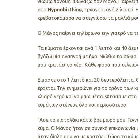
νιώθω πόνους. Φωνάζω τον Μάνο. Παίρνει το
στο
Hypnobirthing
, έρχονται ανά 2 λεπτά.
κρεβατοκάμαρα να στεγνώσω τα μαλλιά μο
Ο Μάνος παίρνει τηλέφωνο την γιατρό να την
Τα κύματα έρχονται ανά 1 λεπτό και 40 δευ
βγάζω μία αναπνοή με ήχο. Νιώθω το σώμα 
μου κρατάει το χέρι. Κάθε φορά που τελειών
Είμαστε στο 1 λεπτό και 20 δευτερόλεπτα. 
έρχεται. Την ενημερώνει για το χρόνο των κυ
χλιαρό νερό και να μπω μέσα. Φτάσαμε στο 
κυμάτων στένευε όλο και περισσότερο.
Άσε το πιστολάκι κάτω βρε μωρό μου. Γενν
“
κύμα. Ο Μάνος ήταν σε συνεχή επικοινωνία 
ήταν δίπλα μου να με κρατάει. Τώρα τα κύ