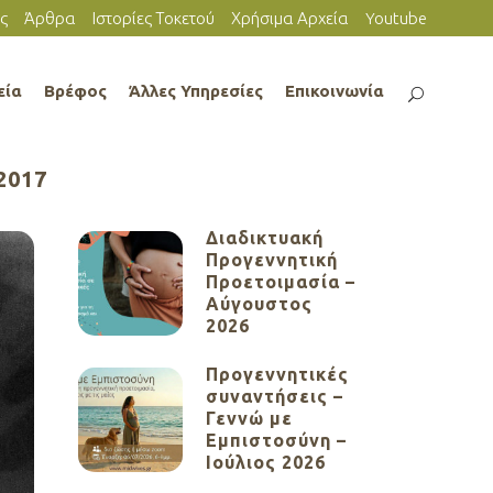
ς
Άρθρα
Ιστορίες Τοκετού
Χρήσιμα Αρχεία
Youtube
εία
Βρέφος
Άλλες Υπηρεσίες
Επικοινωνία
2017
Διαδικτυακή
Προγεννητική
Προετοιμασία –
Αύγουστος
2026
Προγεννητικές
συναντήσεις –
Γεννώ με
Εμπιστοσύνη –
Ιούλιος 2026