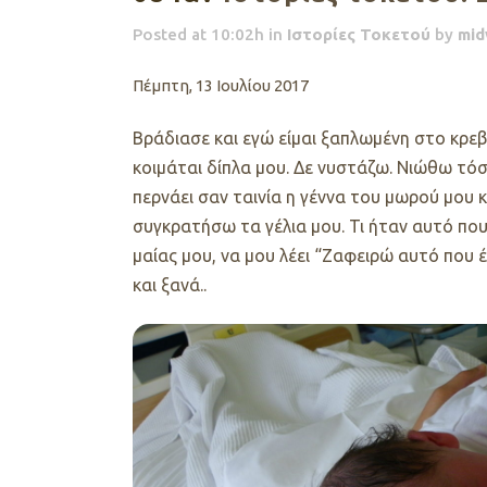
Posted at 10:02h
in
Ιστορίες Τοκετού
by
mid
Πέμπτη, 13 Ιουλίου 2017
Βράδιασε και εγώ είμαι ξαπλωμένη στο κρεβ
κοιμάται δίπλα μου. Δε νυστάζω. Νιώθω τόσ
περνάει σαν ταινία η γέννα του μωρού μου 
συγκρατήσω τα γέλια μου. Τι ήταν αυτό που 
μαίας μου, να μου λέει “Ζαφειρώ αυτό που έκ
και ξανά..