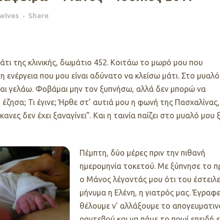
wives
Share
άτι της κλινικής, δωμάτιο 452. Κοιτάω το μωρό μου που
η ενέργεια που μου είναι αδύνατο να κλείσω μάτι. Στο μυαλό
και γελάω. Φοβάμαι μην τον ξυπνήσω, αλλά δεν μπορώ να
έζησα; Τι έγινε; Ήρθε στ’ αυτιά μου η φωνή της Πασχαλίνας,
ανες δεν έχει ξαναγίνει”. Και η ταινία παίζει στο μυαλό μου 
Πέμπτη, δύο μέρες πριν την πιθανή
ημερομηνία τοκετού. Με ξύπνησε το π
ο Μάνος λέγοντάς μου ότι του έστειλ
μήνυμα η Ελένη, η γιατρός μας. Έγραφε
θέλουμε ν’ αλλάξουμε το απογευματιν
ραντεβού και να πάμε το πρωί επειδή ε