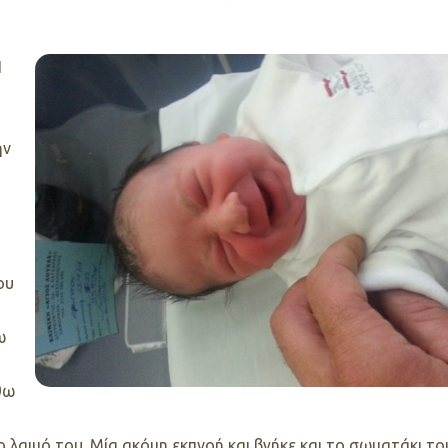
Η
ην
ου
ω
θω
 λαιμό του. Μία ακόμη εκπνοή και βγήκε και το σωματάκι το