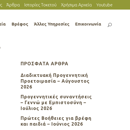
ς
Άρθρα
Ιστορίες Τοκετού
Χρήσιμα Αρχεία
Youtube
εία
Βρέφος
Άλλες Υπηρεσίες
Επικοινωνία
o
ΠΡΌΣΦΑΤΑ ΆΡΘΡΑ
Διαδικτυακή Προγεννητική
Προετοιμασία – Αύγουστος
2026
Προγεννητικές συναντήσεις
– Γεννώ με Εμπιστοσύνη –
Ιούλιος 2026
Πρώτες Βοήθειες για βρέφη
και παιδιά – Ιούνιος 2026