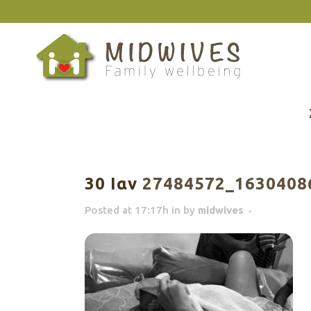
30 Ιαν
27484572_1630408
Posted at 17:17h
in
by
midwives