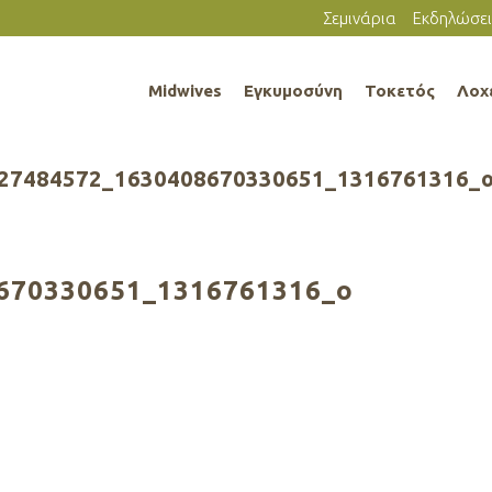
Σεμινάρια
Εκδηλώσει
Midwives
Εγκυμοσύνη
Τοκετός
Λοχ
27484572_1630408670330651_1316761316_
670330651_1316761316_o