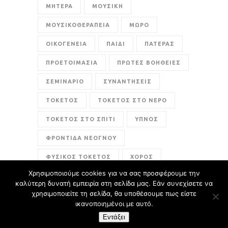
ΜΗΤΕΡΑ
ΜΟΥΣΙΚΗ
ΜΟΥΣΙΚΟΘΕΡΑΠΕΙΑ
ΜΩΡΟ
ΟΙΚΟΓΕΝΕΙΑ
ΠΑΙΔΙ
ΠΑΤΕΡΑΣ
ΠΡΟΕΤΟΙΜΑΣΙΑ
ΠΡΩΤΕΣ ΒΟΗΘΕΙΕΣ
ΣΕΜΙΝΑΡΙΟ
ΣΥΝΑΝΤΗΣΕΙΣ
ΤΟΚΕΤΟΣ
ΤΟΚΕΤΟΣ ΣΤΟ ΝΕΡΟ
ΤΟΚΕΤΟΣ ΣΤΟ ΣΠΙΤΙ
ΥΠΝΟΣ
ΦΡΟΝΤΙΔΑ ΝΕΟΓΝΟΥ
ΦΥΣΙΚΟΣ ΤΟΚΕΤΟΣ
ΧΟΡΟΣ
Χρησιμοποιούμε cookies για να σας προσφέρουμε την
ενσυναίσθηση
καλύτερη δυνατή εμπειρία στη σελίδα μας. Εάν συνεχίσετε να
χρησιμοποιείτε τη σελίδα, θα υποθέσουμε πως είστε
ικανοποιημένοι με αυτό.
Εντάξει
Design By:
CustomView