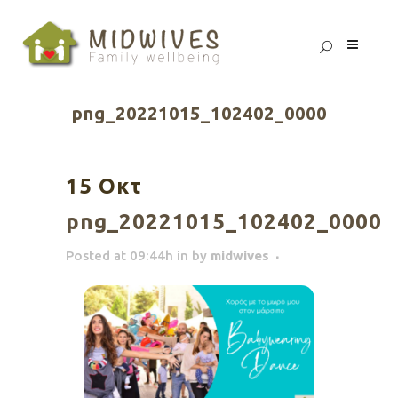
png_20221015_102402_0000
15 Οκτ
png_20221015_102402_0000
Posted at 09:44h
in
by
midwives