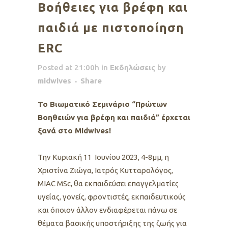
Βοήθειες για βρέφη και
παιδιά με πιστοποίηση
ERC
Posted at 21:00h
in
Εκδηλώσεις
by
midwives
Share
Το Βιωματικό Σεμινάριο “Πρώτων
Βοηθειών για βρέφη και παιδιά” έρχεται
ξανά στο Midwives!
Την Κυριακή 11 Iουνίου 2023, 4-8μμ, η
Χριστίνα Ζιώγα, Ιατρός Κυτταρολόγος,
ΜΙΑC MSc, θα εκπαιδεύσει επαγγελματίες
υγείας, γονείς, φροντιστές, εκπαιδευτικούς
και όποιον άλλον ενδιαφέρεται πάνω σε
θέματα βασικής υποστήριξης της ζωής για