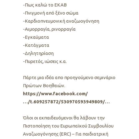
-Πως καλώ το ΕΚΑΒ
-Πνιγμονή από ξένο σώμα
-Καρδιοπνευμονική αναζωογόνηση
-Αιμορραγία, ρινορραγία
-Εγκαύματα
-Κατάγματα
-Δηλητηρίαση
-Πυρετός, ιώσεις κ.α.
Πάρτε μια ιδέα απο προηγούμενο σεμινάριο
Πρώτων Βοηθειών.
https://www.facebook.com/
…/t.609257872/530970593949809/…
Όλοι οι εκπαιδευόμενοι θα λάβουν την
Πιστοποίηση του Ευρωπαϊκού Συμβουλίου
Αναζωογόνησης (ERC) – Για παιδιατρική