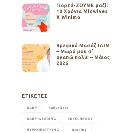
Γιορτά-ΖΟΥΜΕ μαζί:
10 Χρόνια Midwives
X Winimo
Βρεφικό Μασάζ ΙΑΙΜ
– Μωρό μου σ’
αγαπώ πολύ! – Μάιος
2026
ΕΤΙΚΈΤΕΣ
BABY
Babysitter
BABY WEARING
BREECHBABY
HYPNOBIRTHING
Intoning