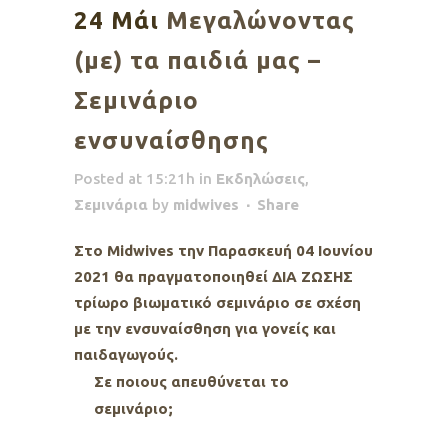
24 Μάι
Μεγαλώνοντας
(με) τα παιδιά μας –
Σεμινάριο
ενσυναίσθησης
Posted at 15:21h
in
Εκδηλώσεις
,
Σεμινάρια
by
midwives
Share
Στο Midwives την Παρασκευή 04 Ιουνίου
2021 θα πραγματοποιηθεί ΔΙΑ ΖΩΣΗΣ
τρίωρο βιωματικό σεμινάριο σε σχέση
με την ενσυναίσθηση για γονείς και
παιδαγωγούς.
Σε ποιους απευθύνεται το
σεμινάριο;